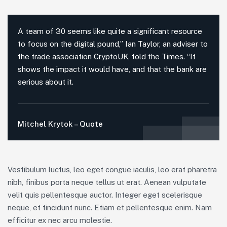
A team of 30 seems like quite a significant resource
to focus on the digital pound,” Ian Taylor, an adviser to
the trade association CryptoUK, told the Times. “It
shows the impact it would have, and that the bank are
serious about it.
Mitchel Krytok – Quote
Vestibulum luctus, leo eget congue iaculis, leo erat pharetra
nibh, finibus porta neque tellus ut erat. Aenean vulputate
velit quis pellentesque auctor. Integer eget scelerisque
neque, et tincidunt nunc. Etiam et pellentesque enim. Nam
efficitur ex nec arcu molestie.